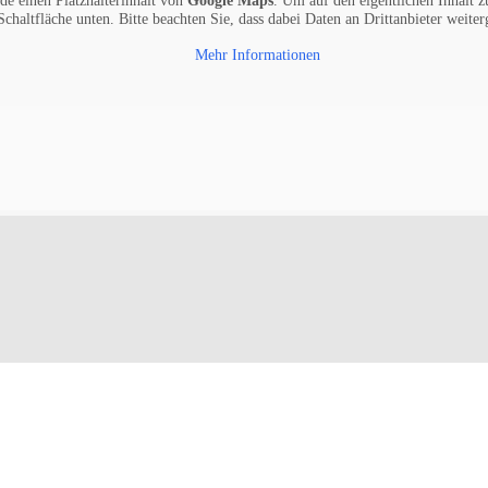
de einen Platzhalterinhalt von
Google Maps
. Um auf den eigentlichen Inhalt z
 Schaltfläche unten. Bitte beachten Sie, dass dabei Daten an Drittanbieter weit
Mehr Informationen