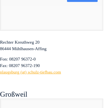
Rechter Kreuthweg 20
86444 Mühlhausen-Affing
Fon: 08207 96372-0
Fax: 08207 96372-190
nlaugsburg (at) schulz-tiefbau.com
Großweil